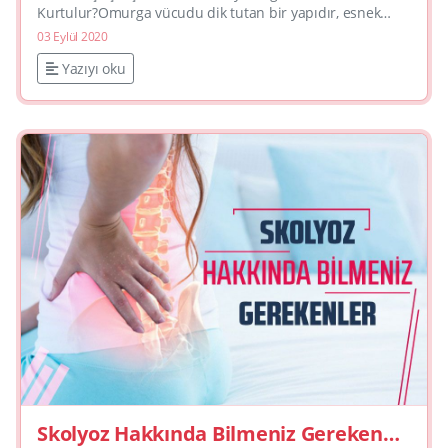
Kurtulur?Omurga vücudu dik tutan bir yapıdır, esnek
yapısıyla hareket kabiliyetine de yardımcı
03 Eylül 2020
olur.Bilgisayard...
Yazıyı oku
Skolyoz Hakkında Bilmeniz Gereken