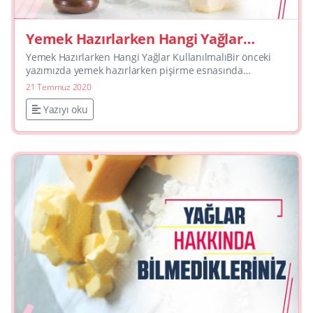
Yemek Hazırlarken Hangi Yağlar
Kullanılmalı?
Yemek Hazırlarken Hangi Yağlar KullanılmalıBir önceki
yazımızda yemek hazırlarken pişirme esnasında
kullandığımız tekniklerin yağları kimyasal olarak nasıl
21 Temmuz 2020
etkiled...
Yazıyı oku