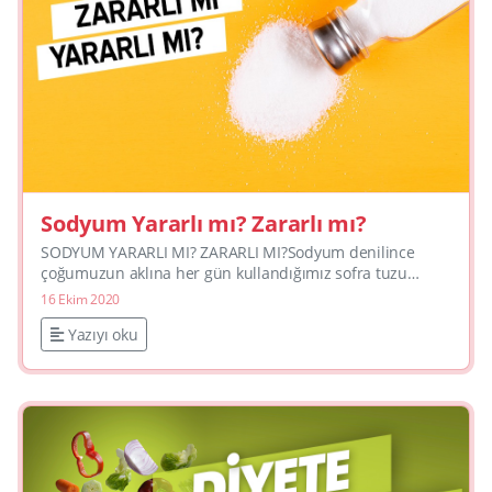
Sodyum Yararlı mı? Zararlı mı?
SODYUM YARARLI MI? ZARARLI MI?Sodyum denilince
çoğumuzun aklına her gün kullandığımız sofra tuzu
geliyor. Peki sodyum aslında nedir, sofra tuzu ile aynı
16 Ekim 2020
mıdır; yararlı...
Yazıyı oku