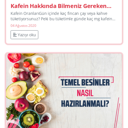
Kafein Hakkında Bilmeniz Gereken
Her Şey
Kafein OranlarıGün içinde kaç fincan çay veya kahve
tüketiyorsunuz? Peki bu tüketimle günde kaç mg kafein
aldığınızı biliyor musunuz? Kafein, sağlıklı beslenme pla...
04 Ağustos 2020
Yazıyı oku