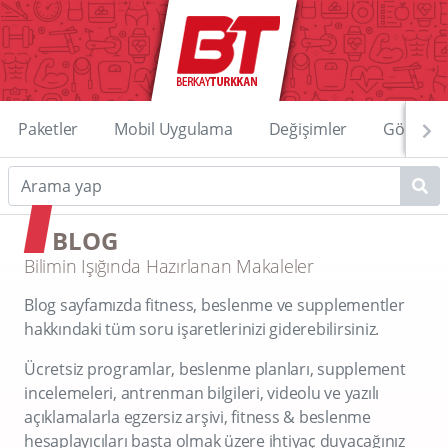
Paketler
Mobil Uygulama
Değişimler
Görüntü
BLOG
Bilimin Işığında Hazırlanan Makaleler
Blog sayfamızda fitness, beslenme ve supplementler
hakkındaki tüm soru işaretlerinizi giderebilirsiniz.
Ücretsiz programlar, beslenme planları, supplement
incelemeleri, antrenman bilgileri, videolu ve yazılı
açıklamalarla egzersiz arşivi, fitness & beslenme
hesaplayıcıları başta olmak üzere ihtiyaç duyacağınız