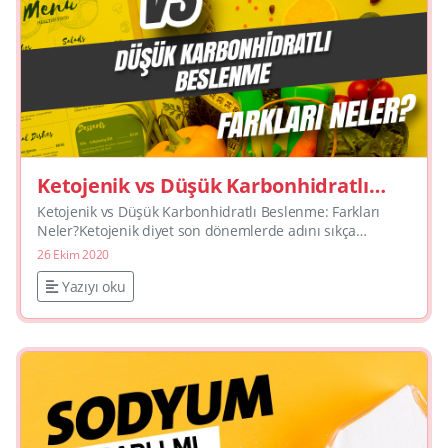
Ketojenik vs Düşük Karbonhidratlı
Beslenme: Farkları Neler?
Ketojenik vs Düşük Karbonhidratlı Beslenme: Farkları
Neler?Ketojenik diyet son dönemlerde adını sıkça
duyduğumuz popüler diyetlerden. Kaçıranlar daha önce
26 Ekim 2020
ketojenik ...
Yazıyı oku