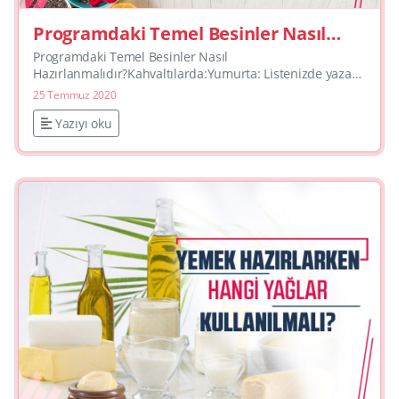
Programdaki Temel Besinler Nasıl
Hazırlanmalıdır?
Programdaki Temel Besinler Nasıl
Hazırlanmalıdır? Kahvaltılarda:Yumurta: Listenizde yazan
yumurtaların haşlanmış olması birinci tercihimizdir.
25 Temmuz 2020
Dilerseniz yağsız tavad...
Yazıyı oku