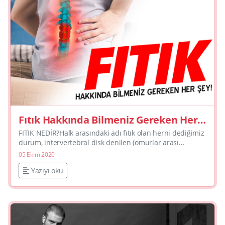
Fıtık Hakkında Bilmeniz Gereken Her
Şey
FITIK NEDİR?Halk arasındaki adı fıtık olan herni dediğimiz
durum, intervertebral disk denilen (omurlar arası
bağlantı sağlayan jel benzeri bağ dokusu) yapı eklem
05 Ekim 2020
arası...
Yazıyı oku