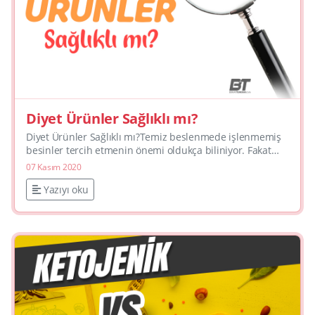
Diyet Ürünler Sağlıklı mı?
Diyet Ürünler Sağlıklı mı?Temiz beslenmede işlenmemiş
besinler tercih etmenin önemi oldukça biliniyor. Fakat
gün içinde birçok paketli gıdayı tüketmeye de devam
07 Kasım 2020
edi...
Yazıyı oku