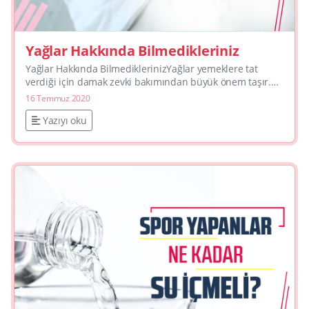
Yağlar Hakkında Bilmedikleriniz
Yağlar Hakkında Bilmedikleriniz Yağlar yemeklere tat
verdiği için damak zevki bakımından büyük önem taşır.
Tam yağlı bir besin ile az yağlı light bir besini karş...
16 Temmuz 2020
Yazıyı oku