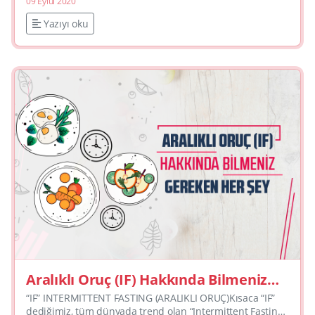
09 Eylül 2020
sa�...
Yazıyı oku
Aralıklı Oruç (IF) Hakkında Bilmeniz
Gereken Her Şey
“IF” INTERMITTENT FASTING (ARALIKLI ORUÇ)Kısaca “IF”
dediğimiz, tüm dünyada trend olan “Intermittent Fasting”