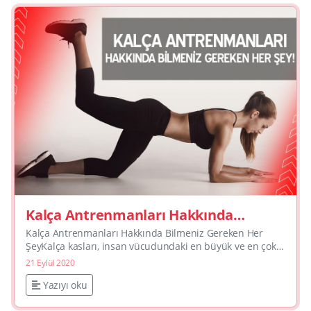
Kalça Antrenmanları Hakkında
Bilmeniz Gereken Her Şey
Kalça Antrenmanları Hakkında Bilmeniz Gereken Her
ŞeyKalça kasları, insan vücudundaki en büyük ve en çok
yönlü kastır. Estetik açıdan çekici olmanın yanı sıra ç...
21 Eylül 2020
Yazıyı oku