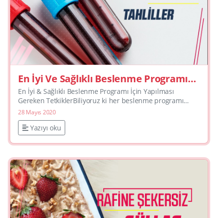
En İyi Ve Sağlıklı Beslenme Programı
İçin Yapılması Gereken Tetkikler
En İyi & Sağlıklı Beslenme Programı İçin Yapılması
Gereken TetkiklerBiliyoruz ki her beslenme programı
kişiye özel hazırlanmalıdır. Hem içeriğindeki besinler k...
28 Mayıs 2020
Yazıyı oku