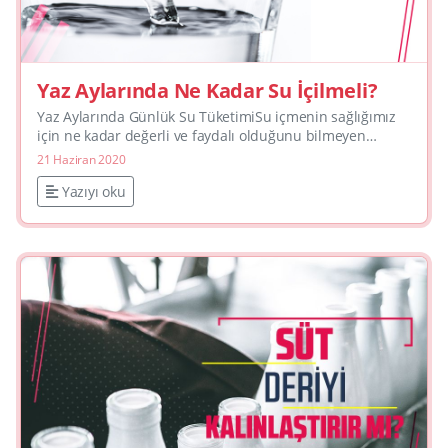
Yaz Aylarında Ne Kadar Su İçilmeli?
Yaz Aylarında Günlük Su TüketimiSu içmenin sağlığımız
için ne kadar değerli ve faydalı olduğunu bilmeyen
kalmadı. Peki ya miktarı? Özellikle havaların da ısınma...
21 Haziran 2020
Yazıyı oku