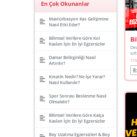
En Çok Okunanlar
Mastürbasyon Kas Gelişimine
Nasıl Etki Eder?
Bi
Bilimsel Verilere Göre Kol
Kasları İçin En İyi Egzersizler
Sı
Dea
Eg
sır
Damar Belirginliği Nasıl
his
13 
Artırılır?
kal
büy
Kreatin Nedir? Ne İşe Yarar?
Nasıl Kullanılır?
Spor Sonrası Beslenme Nasıl
Olmalıdır?
Bilimsel Verilere Göre Kalça
Kasları İçin En İyi Egzersizler
Boy Uzatma Egzersizleri & Boy