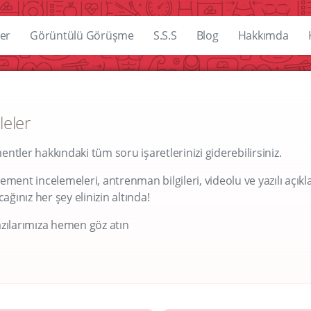
er
Görüntülü Görüşme
S.S.S
Blog
Hakkımda
leler
tler hakkındaki tüm soru işaretlerinizi giderebilirsiniz.
ment incelemeleri, antrenman bilgileri, videolu ve yazılı açıkl
ğınız her şey elinizin altında!
zılarımıza hemen göz atın