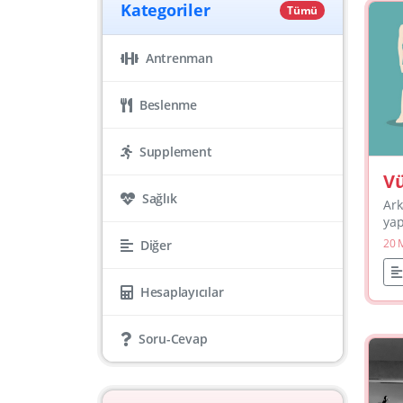
Kategoriler
Tümü
Antrenman
Beslenme
Supplement
Vü
Sağlık
Ek
Ark
Me
yap
alı
ve
20 
Diğer
pro
Ya
Ekt
ola
Hesaplayıcılar
Soru-Cevap