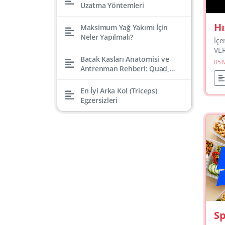
Uzatma Yöntemleri
Hı
Maksimum Yağ Yakımı İçin
Neler Yapılmalı?
33
İçe
VER
Bacak Kasları Anatomisi ve
DE
05 
Antrenman Rehberi: Quad,
VE
Hamstring, Kalf, Gluteal
ÖN
KA
En İyi Arka Kol (Triceps)
Egzersizleri
Sp