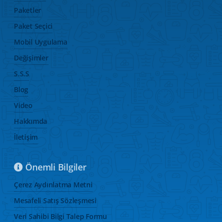
Paketler
Paket Seçici
Mobil Uygulama
Değişimler
S.S.S
Blog
Video
Hakkımda
İletişim
Önemli Bilgiler
Çerez Aydınlatma Metni
Mesafeli Satış Sözleşmesi
Veri Sahibi Bilgi Talep Formu