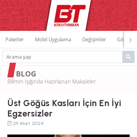
Paketler
Mobil Uygulama
Değişimler
Görüntü
BLOG
Bilimin Işığında Hazırlanan Makaleler
Üst Göğüs Kasları İçin En İyi
Egzersizler
29 Mart 2024