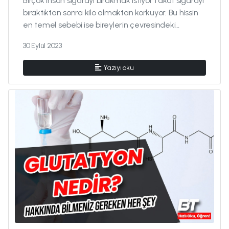
Birçok insan sigarayı bırakmak istiyor fakat sigarayı
bıraktıktan sonra kilo almaktan korkuyor. Bu hissin
en temel sebebi ise bireylerin çevresindeki
insanların sigarayı b...
30 Eylül 2023
Yazıyı oku