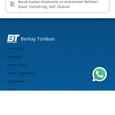
Bacak Kasları Anatomisi ve Antrenman Rehberi:
Quad, Hamstring, Kalf, Gluteal
Berkay Türkkan
Ana Sayfa
Paketler
Paket Seçici
Mobil Uygulama
Wh
Değişimler
S.S.S
Blog
Video
Hakkımda