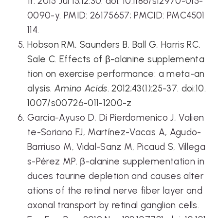
tr. 2015 Jul 15;12:30. doi: 10.1186/s12970-015-
0090-y. PMID: 26175657; PMCID: PMC4501
114.
Hobson RM, Saunders B, Ball G, Harris RC,
Sale C. Effects of β-alanine supplementa
tion on exercise performance: a meta-an
alysis.
Amino Acids
. 2012;43(1):25-37. doi:10.
1007/s00726-011-1200-z
García-Ayuso D, Di Pierdomenico J, Valien
te-Soriano FJ, Martínez-Vacas A, Agudo-
Barriuso M, Vidal-Sanz M, Picaud S, Villega
s-Pérez MP. β-alanine supplementation in
duces taurine depletion and causes alter
ations of the retinal nerve fiber layer and
axonal transport by retinal ganglion cells.