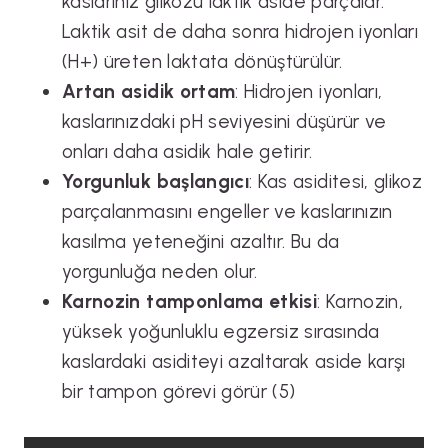
kaslarınız glikozu laktik aside parçalar.
Laktik asit de daha sonra hidrojen iyonları
(H+) üreten laktata dönüştürülür.
Artan asidik ortam
: Hidrojen iyonları,
kaslarınızdaki pH seviyesini düşürür ve
onları daha asidik hale getirir.
Yorgunluk başlangıcı
: Kas asiditesi, glikoz
parçalanmasını engeller ve kaslarınızın
kasılma yeteneğini azaltır. Bu da
yorgunluğa neden olur.
Karnozin tamponlama etkisi
: Karnozin,
yüksek yoğunluklu egzersiz sırasında
kaslardaki asiditeyi azaltarak aside karşı
bir tampon görevi görür (5)