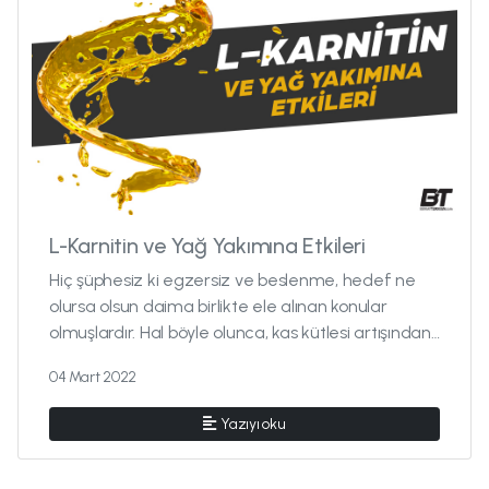
L-Karnitin ve Yağ Yakımına Etkileri
Hiç şüphesiz ki egzersiz ve beslenme, hedef ne
olursa olsun daima birlikte ele alınan konular
olmuşlardır. Hal böyle olunca, kas kütlesi artışından
kilo kaybına yardım...
04 Mart 2022
Yazıyı oku