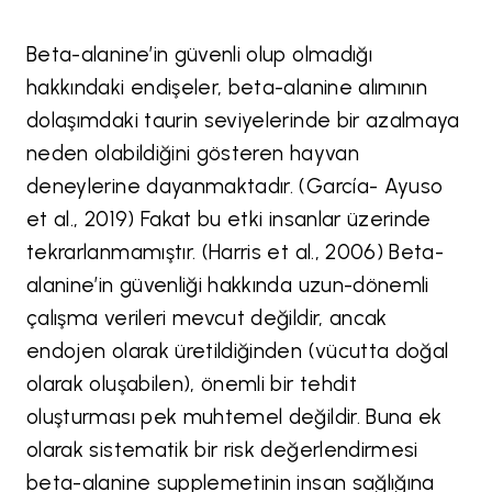
Beta-alanine’in güvenli olup olmadığı
hakkındaki endişeler, beta-alanine alımının
dolaşımdaki taurin seviyelerinde bir azalmaya
neden olabildiğini gösteren hayvan
deneylerine dayanmaktadır. (García- Ayuso
et al., 2019) Fakat bu etki insanlar üzerinde
tekrarlanmamıştır. (Harris et al., 2006) Beta-
alanine’in güvenliği hakkında uzun-dönemli
çalışma verileri mevcut değildir, ancak
endojen olarak üretildiğinden (vücutta doğal
olarak oluşabilen), önemli bir tehdit
oluşturması pek muhtemel değildir. Buna ek
olarak sistematik bir risk değerlendirmesi
beta-alanine supplemetinin insan sağlığına