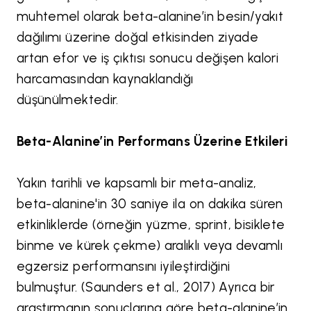
muhtemel olarak beta-alanine’in besin/yakıt
dağılımı üzerine doğal etkisinden ziyade
artan efor ve iş çıktısı sonucu değişen kalori
harcamasından kaynaklandığı
düşünülmektedir.
Beta-Alanine’in Performans Üzerine Etkileri
Yakın tarihli ve kapsamlı bir meta-analiz,
beta-alanine'in 30 saniye ila on dakika süren
etkinliklerde (örneğin yüzme, sprint, bisiklete
binme ve kürek çekme) aralıklı veya devamlı
egzersiz performansını iyileştirdiğini
bulmuştur. (Saunders et al., 2017) Ayrıca bir
araştırmanın sonuçlarına göre beta-alanine’in