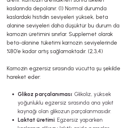
kaslarında depolanır. (1) Normal durumda
kaslardaki histidin seviyeleri yüksek, beta
alanine seviyeleri daha düşüktür bu durum da
karnozin üretimini sınırlar. Supplemet olarak
beta-alanine tüketimi karnozin seviyelerinde
%80’e kadar artış sağlamaktadır. (2,3,4)
Karnozin egzersiz sırasında vücutta şu şekilde
hareket eder:
Glikoz parçalanıması
: Glikoliz, yüksek
yoğunluklu egzersiz sırasında ana yakıt
kaynağı olan glikozun parçalanmasıdır.
Laktat üretimi
: Egzersiz yaparken