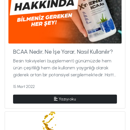
BCAA Nedir, Ne İşe Yarar, Nasıl Kullanılır?
Besin takviyeleri (supplement) günümüzde hem
ürün çeşitliliği hem de kullanım yaygınlığı olarak
giderek artan bir potansiyel sergilemektedir. Hatta
öyle ki, COVID-19 ...
15 Mart 2022
Yazıyı oku