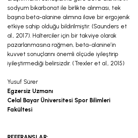
sodyum bikarbonat ile birlikte alınması, tek
başına beta-alanine alımına ilave bir ergojenik
etkiye sahip olduğu bildirilmiştir. (Saunders et
al., 2017). Halterciler için bir takviye olarak
pazarlanmasına rağmen, beta-alanine’in
kuvvet sonuçlarını önemli ölçüde iyileştirip
iyileştirmediği belirsizdir. (Trexler et al., 2015)
Yusuf Sürer
Egzersiz Uzmanı
Celal Bayar Üniversitesi Spor Bilimleri
Fakültesi
REFERANSLAR: