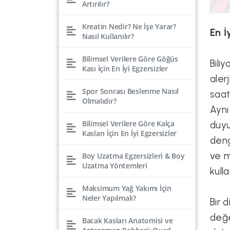
Artırılır?
Kreatin Nedir? Ne İşe Yarar?
En İ
Nasıl Kullanılır?
Bilimsel Verilere Göre Göğüs
Bili
Kası İçin En İyi Egzersizler
aler
Spor Sonrası Beslenme Nasıl
saat
Olmalıdır?
Aynı
Bilimsel Verilere Göre Kalça
duyu
Kasları İçin En İyi Egzersizler
deng
ve m
Boy Uzatma Egzersizleri & Boy
Uzatma Yöntemleri
kull
Maksimum Yağ Yakımı İçin
Neler Yapılmalı?
Bir 
değe
Bacak Kasları Anatomisi ve