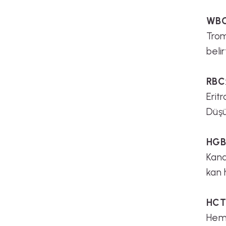
WB
Trom
belirt
RBC
Erit
Düşü
HGB
Kand
kan 
HCT
Hema