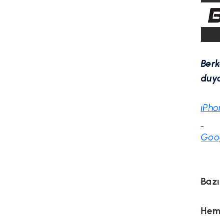
Berk
duya
iPho
Goog
Bazı
Hem