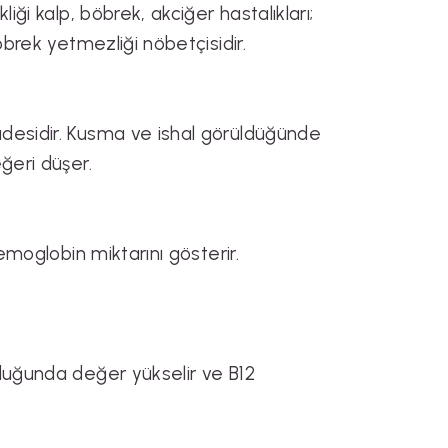
iği kalp, böbrek, akciğer hastalıkları;
öbrek yetmezliği nöbetçisidir.
adesidir. Kusma ve ishal görüldüğünde
ğeri düşer.
emoglobin miktarını gösterir.
lduğunda değer yükselir ve B12