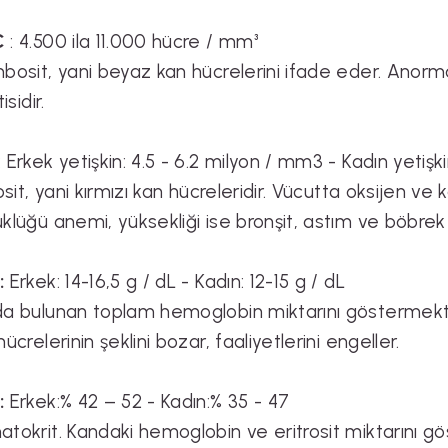
C
: 4.500 ila 11.000 hücre / mm³
bosit, yani beyaz kan hücrelerini ifade eder. Anormal
isidir.
: Erkek yetişkin: 4.5 - 6.2 milyon / mm3 - Kadın yetişk
rosit, yani kırmızı kan hücreleridir. Vücutta oksijen ve k
klüğü anemi, yüksekliği ise bronşit, astım ve böbrek has
:
Erkek: 14-16,5 g / dL - Kadın: 12-15 g / dL
a bulunan toplam hemoglobin miktarını göstermekted
hücrelerinin şeklini bozar, faaliyetlerini engeller.
:
Erkek:% 42 – 52 - Kadın:% 35 - 47
tokrit. Kandaki hemoglobin ve eritrosit miktarını göst