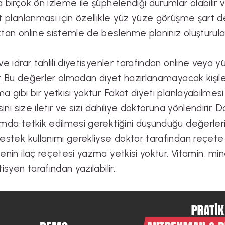
 birçok ön izleme ile şüphelendiği durumlar olabilir v
t planlanması için özellikle yüz yüze görüşme şart değ
tan online sistemle de beslenme planınız oluşturulabi
ve idrar tahlili diyetisyenler tarafından online veya
ir. Bu değerler olmadan diyet hazırlanamayacak kişiler
a gibi bir yetkisi yoktur. Fakat diyeti planlayabilmesi 
sini size iletir ve sizi dahiliye doktoruna yönlendirir. D
mda tetkik edilmesi gerektiğini düşündüğü değerlerin t
estek kullanımı gerekliyse doktor tarafından reçete 
enin ilaç reçetesi yazma yetkisi yoktur. Vitamin, min
tisyen tarafından yazılabilir.