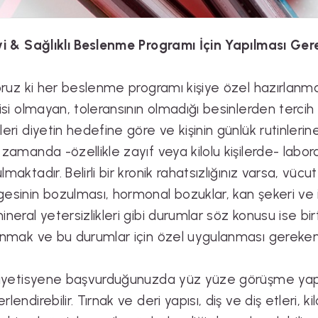
yi & Sağlıklı Beslenme Programı İçin Yapılması Ger
yoruz ki her beslenme programı kişiye özel hazırlanmalı
jisi olmayan, toleransının olmadığı besinlerden tercih
leri diyetin hedefine göre ve kişinin günlük rutinleri
 zamanda -özellikle zayıf veya kilolu kişilerde- labora
lmaktadır. Belirli bir kronik rahatsızlığınız varsa, vü
esinin bozulması, hormonal bozuklar, kan şekeri ve 
ineral yetersizlikleri gibi durumlar söz konusu ise bir
anmak ve bu durumlar için özel uygulanması gereken di
diyetisyene başvurduğunuzda yüz yüze görüşme yapıyo
rlendirebilir. Tırnak ve deri yapısı, diş ve diş etleri,