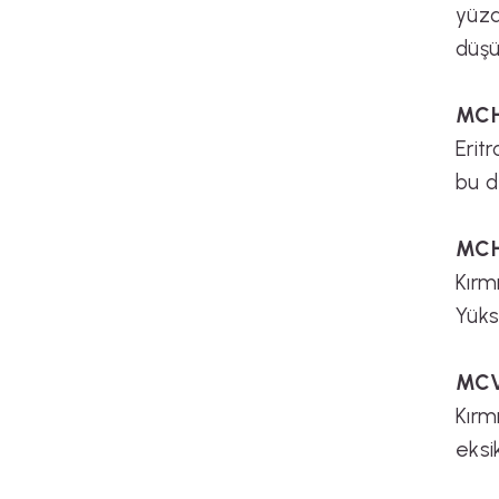
yüzd
düşü
MCH
Erit
bu d
MC
Kırm
Yükse
MC
Kırm
eksi