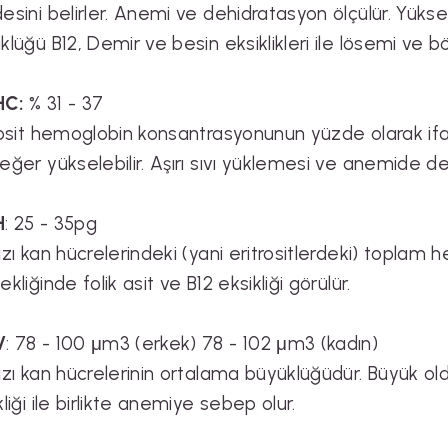
esini belirler. Anemi ve dehidratasyon ölçülür. Yüksekl
klüğü B12, Demir ve besin eksiklikleri ile lösemi ve b
C:
% 31 - 37
rosit hemoglobin konsantrasyonunun yüzde olarak if
eğer yükselebilir. Aşırı sıvı yüklemesi ve anemide de
H
: 25 - 35pg
ızı kan hücrelerindeki (yani eritrositlerdeki) toplam h
kliğinde folik asit ve B12 eksikliği görülür.
V
: 78 - 100 μm3 (erkek) 78 - 102 μm3 (kadın)
ızı kan hücrelerinin ortalama büyüklüğüdür. Büyük o
kliği ile birlikte anemiye sebep olur.