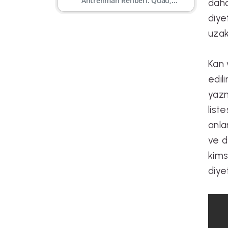
Antrenman Rehberi: Quad,
daha
Hamstring, Kalf, Gluteal
diye
uzak
Kan 
edil
yazm
liste
anla
ve d
kims
diye