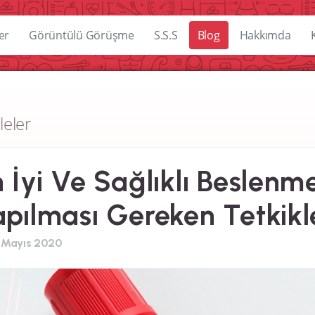
er
Görüntülü Görüşme
S.S.S
Blog
Hakkımda
leler
 İyi Ve Sağlıklı Beslenm
pılması Gereken Tetkikl
 Mayıs 2020