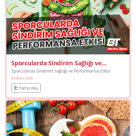
Sporcularda Sindirim Sağlığı ve
Performansa Etkisi
Sporcularda Sindirim Sağlığı ve Performansa Etkisi
03 Mart 2026
Yazıyı oku