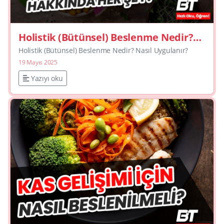
Holistik (Bütünsel) Beslenme Nedir?
Nasıl Uygulanır?
Holistik (Bütünsel) Beslenme Nedir? Nasıl Uygulanır?
19 Mayıs 2025
Yazıyı oku