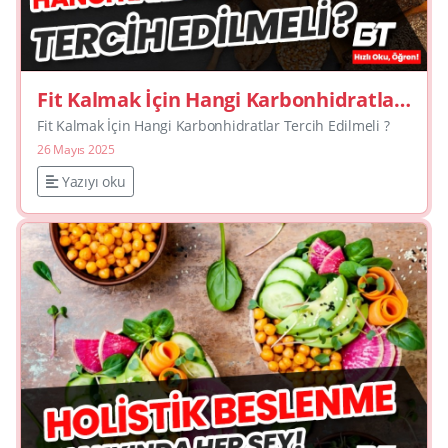
Fit Kalmak İçin Hangi Karbonhidratlar
Tercih Edilmeli ?
Fit Kalmak İçin Hangi Karbonhidratlar Tercih Edilmeli ?
26 Mayıs 2025
Yazıyı oku