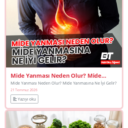
Mide Yanması Neden Olur? Mide
Yanmasına Ne İyi Gelir?
Mide Yanması Neden Olur? Mide Yanmasına Ne İyi Gelir?
21 Temmuz 2026
Yazıyı oku