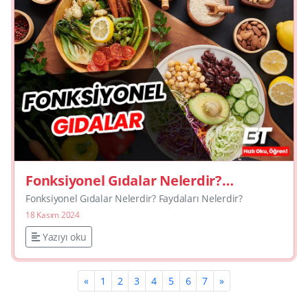
Fonksiyonel Gıdalar Nelerdir?
Faydaları Nelerdir?
Fonksiyonel Gıdalar Nelerdir? Faydaları Nelerdir?
18 Kasım 2024
Yazıyı oku
«
1
2
3
4
5
6
7
»