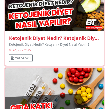
Ketojenik Diyet Nedir? Ketojenik Diyet
Nasıl Yapılır?
Ketojenik Diyet Nedir? Ketojenik Diyet Nasıl Yapılır?
08 Ağustos 2025
Yazıyı oku