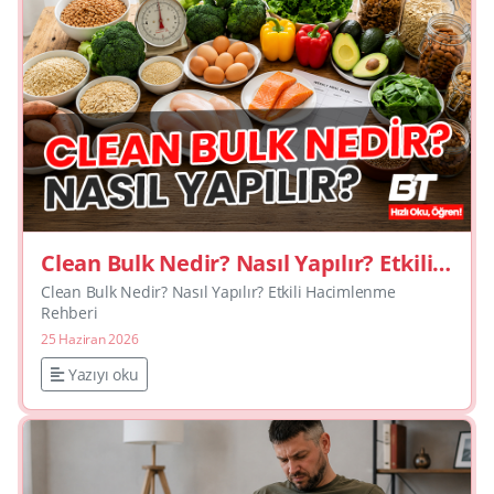
Clean Bulk Nedir? Nasıl Yapılır? Etkili
Hacimlenme Rehberi
Clean Bulk Nedir? Nasıl Yapılır? Etkili Hacimlenme
Rehberi
25 Haziran 2026
Yazıyı oku