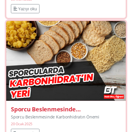
Yazıyı oku
Sporcu Beslenmesinde
Karbonhidratın Önemi
Sporcu Beslenmesinde Karbonhidratın Önemi
20 Ocak 2025