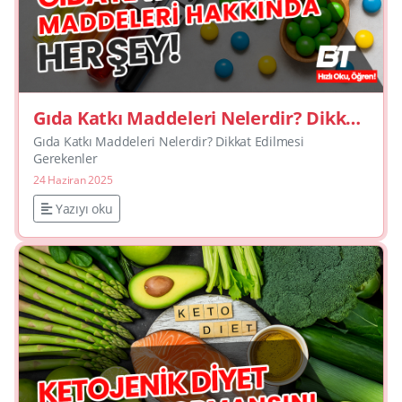
Gıda Katkı Maddeleri Nelerdir? Dikkat
Edilmesi Gerekenler
Gıda Katkı Maddeleri Nelerdir? Dikkat Edilmesi
Gerekenler
24 Haziran 2025
Yazıyı oku