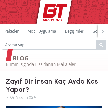
Paketler
Mobil Uygulama
Değişimler
Görüntü
BLOG
Bilimin Işığında Hazırlanan Makaleler
Zayıf Bir İnsan Kaç Ayda Kas
Yapar?
02 Nisan 2024