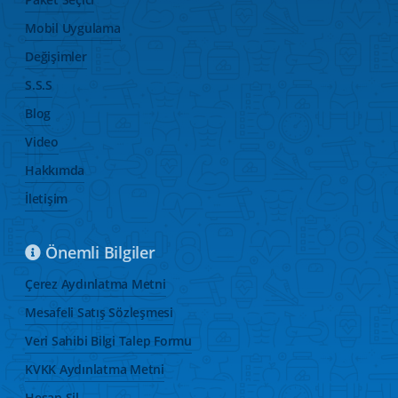
Mobil Uygulama
Değişimler
S.S.S
Blog
Video
Hakkımda
İletişim
Önemli Bilgiler
Çerez Aydınlatma Metni
Mesafeli Satış Sözleşmesi
Veri Sahibi Bilgi Talep Formu
KVKK Aydınlatma Metni
Hesap Sil