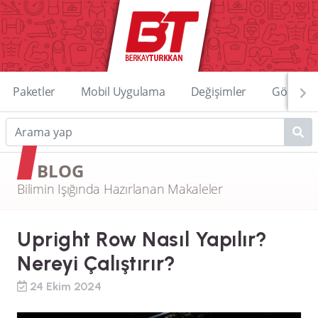
Paketler
Mobil Uygulama
Değişimler
Görüntü
BLOG
Bilimin Işığında Hazırlanan Makaleler
Upright Row Nasıl Yapılır?
Nereyi Çalıştırır?
24 Ekim 2024