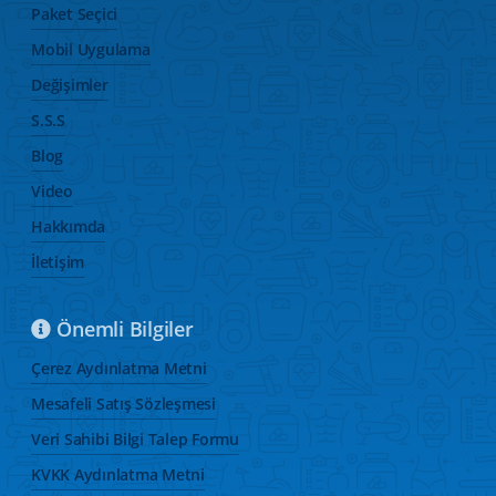
Paket Seçici
Mobil Uygulama
Değişimler
S.S.S
Blog
Video
Hakkımda
İletişim
Önemli Bilgiler
Çerez Aydınlatma Metni
Mesafeli Satış Sözleşmesi
Veri Sahibi Bilgi Talep Formu
KVKK Aydınlatma Metni