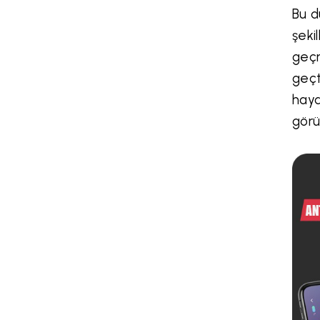
Bu d
şeki
geçm
geçt
haya
görü