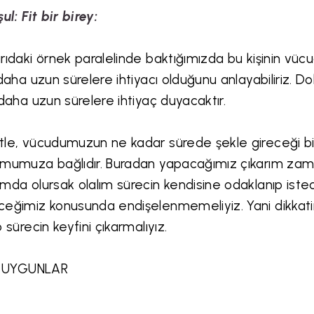
şul: Fit bir birey:
rıdaki örnek paralelinde baktığımızda bu kişinin vüc
 daha uzun sürelere ihtiyacı olduğunu anlayabiliriz. Do
 daha uzun sürelere ihtiyaç duyacaktır.
le, vücudumuzun ne kadar sürede şekle gireceği bir
mumuza bağlıdır. Buradan yapacağımız çıkarım zaman i
mda olursak olalım sürecin kendisine odaklanıp isted
eğimiz konusunda endişelenmemeliyiz. Yani dikkatim
p sürecin keyfini çıkarmalıyız.
t UYGUNLAR