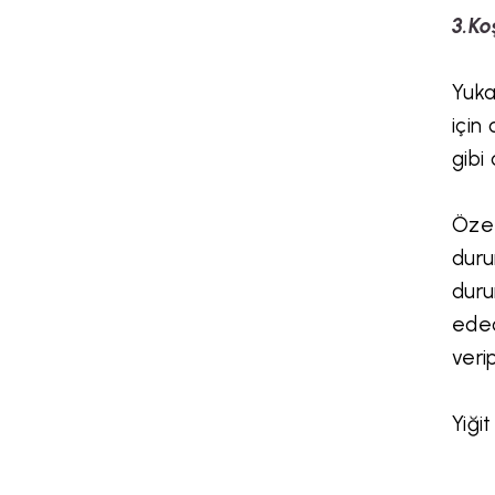
3.Ko
Yuka
için
gibi
Özet
duru
duru
edec
veri
Yiği