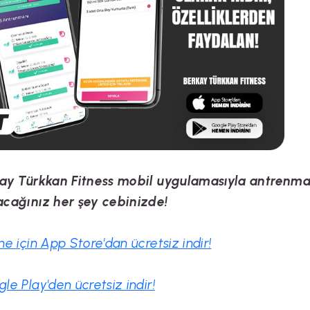
ay Türkkan Fitness mobil uygulamasıyla antrenma
cağınız her şey cebinizde!
ne için App Store'dan ücretsiz indir!
le Play'den ücretsiz indir!