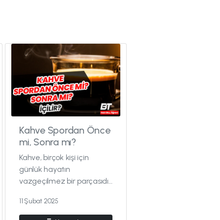
Kahve Spordan Önce
mi, Sonra mı?
Kahve, birçok kişi için
günlük hayatın
vazgeçilmez bir parçasıdır.
Elbette çevrenizde; sabah
11 Şubat 2025
kahvesiz ayılamayanlar,
spora kahvesiz