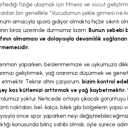
flediği fiziğe ulaşmak için fitness ve vücut geliştirm
lardan biri genellikle “Vücudumun şekle girmesi ne k
nüm amacıyla spora gidiyor olmakta hiçbir sıkıntı o
rinin biraz üzerinde durmamız lazım.
Bunun sebebi bu
fının olmaması ve dolayısıyla devamlılık sağlanan
rmemesidir.
enman yaparken, beslenmemize ve uykumuza dikk
arımızı geliştirmek, yağ oranımızı düşürmek ve genet
 etmektir. Tekrar altını çiziyorum,
bizim kontrol ede
şey kas kütlemizi arttırmak ve yağ kaybetmektir.
rolümüz yoktur. Neticede ortaya çıkacak görüntüyü b
antı noktaları, bel, kalça, bilek gibi bölgelerin yapısı 
yısıyla önce spor yaparken neyi değiştirebileceğim
ktiği konusunda bilinç sahibi olmalı, öyle sürece adı