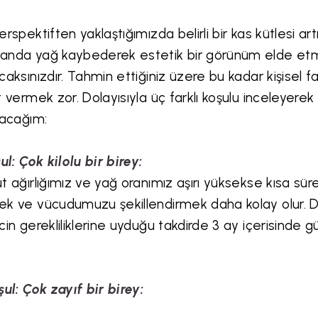
erspektiften yaklaştığımızda belirli bir kas kütlesi 
nda yağ kaybederek estetik bir görünüm elde etm
caksınızdır. Tahmin ettiğiniz üzere bu kadar kişisel far
t vermek zor. Dolayısıyla üç farklı koşulu inceleyer
şacağım:
şul: Çok kilolu bir birey:
t ağırlığımız ve yağ oranımız aşırı yüksekse kısa sür
k ve vücudumuzu şekillendirmek daha kolay olur. Do
cin gerekliliklerine uyduğu takdirde 3 ay içerisinde 
şul: Çok zayıf bir birey: