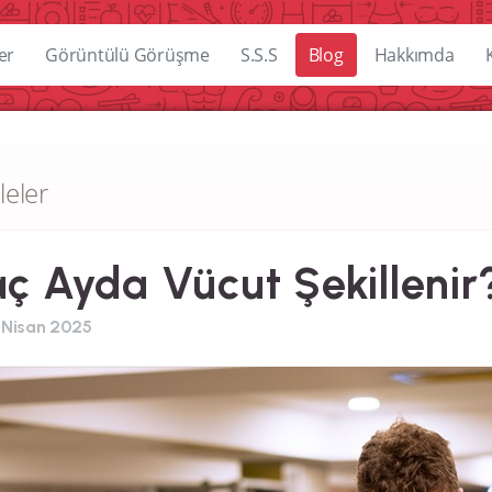
er
Görüntülü Görüşme
S.S.S
Blog
Hakkımda
leler
ç Ayda Vücut Şekillenir
 Nisan 2025