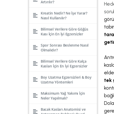
Artırılır?
Hede
soru
Kreatin Nedir? Ne İşe Yarar?
Nasıl Kullanılır?
görü
tabi
Bilimsel Verilere Göre Göğüs
Kası İçin En İyi Egzersizler
tara
geti
Spor Sonrası Beslenme Nasıl
Olmalıdır?
Antr
Bilimsel Verilere Göre Kalça
kasl
Kasları İçin En İyi Egzersizler
elde
Boy Uzatma Egzersizleri & Boy
tek 
Uzatma Yöntemleri
kont
Maksimum Yağ Yakımı İçin
bağl
Neler Yapılmalı?
Dola
Bacak Kasları Anatomisi ve
gere