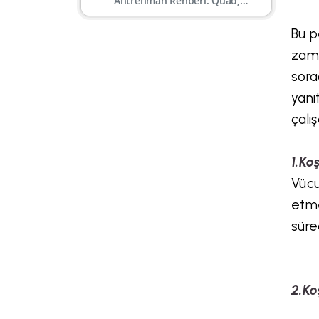
Antrenman Rehberi: Quad,
Hamstring, Kalf, Gluteal
Bu p
zama
sora
yanı
çalı
1.Ko
Vücu
etme
süre
2.Ko