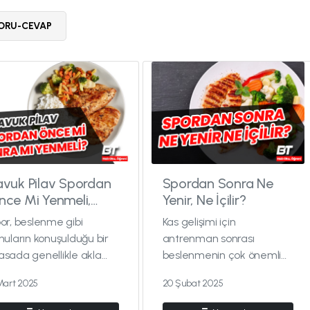
ORU-CEVAP
avuk Pilav Spordan
Spordan Sonra Ne
nce Mi Yenmeli,
Yenir, Ne İçilir?
onra mı?
or, beslenme gibi
Kas gelişimi için
nuların konuşulduğu bir
antrenman sonrası
sada genellikle akla
beslenmenin çok önemli
len ilk menü güzel bir
olduğu düşünülse de
 Mart 2025
20 Şubat 2025
vuklu pilav, yanına ayran
sandığımız kadar gerekli
bol yeşillikli bir salatadır.
bir husus değildir. Genel