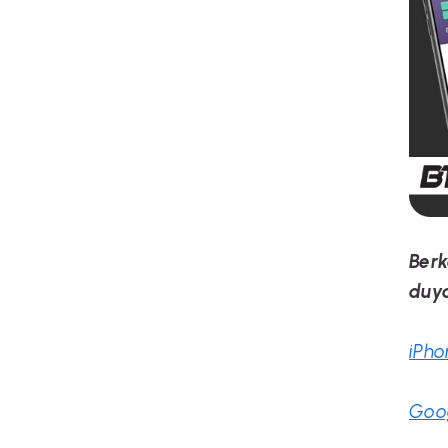
Berk
duya
iPho
Goog