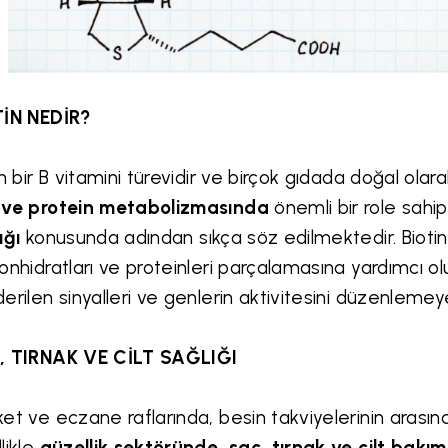
TİN NEDİR?
in bir B vitamini türevidir ve birçok gıdada doğal ola
 ve protein metabolizmasında
önemli bir role sahipt
ığı
konusunda
adından sıkça söz edilmektedir.
Bioti
onhidratları ve proteinleri parçalamasına yardımcı ol
erilen sinyalleri ve genlerin aktivitesini düzenlemeye
, TIRNAK VE CİLT SAĞLIĞI
et ve eczane raflarında, besin takviyelerinin arasınd
likle
güzellik sektöründe, saç, tırnak ve cilt bakım