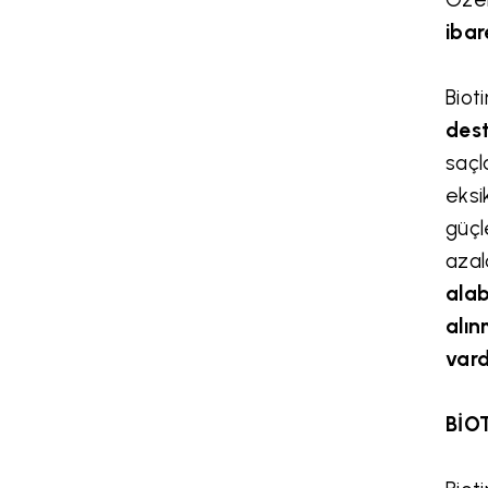
ibar
Biot
dest
saçl
eksi
güçl
azal
alab
alın
vard
BİO