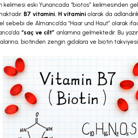
in kelimesi eski Yunancada “biotos” kelimesinden gel
maktadır.
B7 vitamini
,
H vitamini
olarak da adlandırı
l sebebi de Almanca’da “Haar und Haut” olarak ifa
anca’da
“saç ve cilt”
anlamına gelmektedir. Bu yazım
alarına, biotinden zengin gıdalara ve biotin takviye