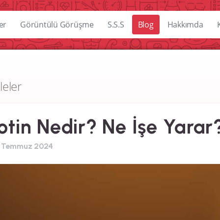
er
Görüntülü Görüşme
S.S.S
Blog
Hakkımda
leler
otin Nedir? Ne İşe Yarar?
 Temmuz 2024