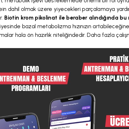
in, metabolik işlevi desteklemede önemli bir rol oyna
ein dahil olmak üzere yiyecekleri parçalamaya yardı
ır.
Biotin krom pikolinat ile beraber alındığında bu
iyesinde bazal metabolizma hızınızın artabileceğin
şmalar hala ön hazırlık niteliğindedir. Daha fazla çalış