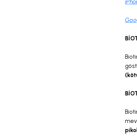
iPho
Goog
BİO
Biot
göst
(köt
BİO
Biot
mevc
piko