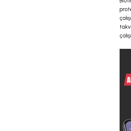
Biot
prot
çalış
takv
çalı