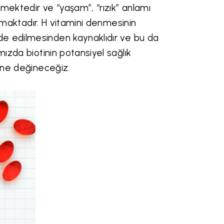
mektedir ve “yaşam”, “rızık” anlamı
lmaktadır. H vitamini denmesinin
de edilmesinden kaynaklıdır ve bu da
ızda biotinin potansiyel sağlık
sine değineceğiz.