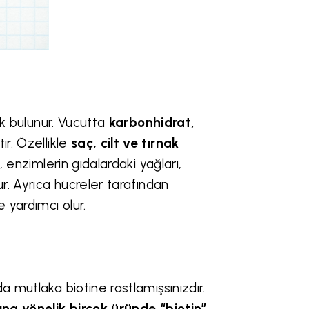
rak bulunur. Vücutta
karbonhidrat,
ir. Özellikle
saç, cilt ve tırnak
n, enzimlerin gıdalardaki yağları,
ur. Ayrıca hücreler tarafından
 yardımcı olur.
a mutlaka biotine rastlamışsınızdır.
ına yönelik birçok üründe “biotin”