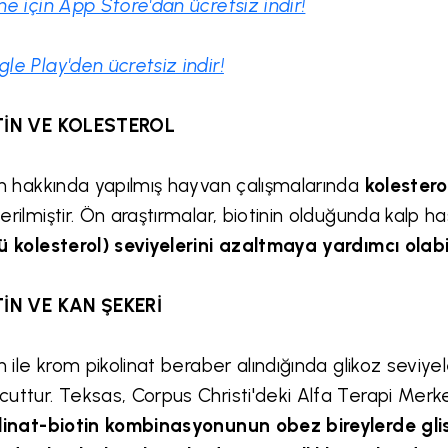
ne için App Store'dan ücretsiz indir!
le Play'den ücretsiz indir!
TİN VE KOLESTEROL
in hakkında yapılmış hayvan çalışmalarında
kolester
erilmiştir. Ön araştırmalar, biotinin olduğunda kalp h
ü kolesterol) seviyelerini azaltmaya yardımcı olab
TİN VE KAN ŞEKERİ
in ile krom pikolinat beraber alındığında glikoz seviy
uttur. Teksas, Corpus Christi'deki Alfa Terapi Merke
linat-biotin kombinasyonunun obez bireylerde gli