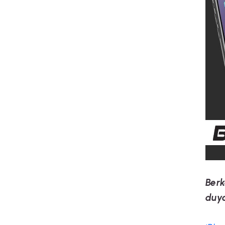
Berk
duya