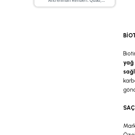
Antrenman Rehberi: Quad,
Hamstring, Kalf, Gluteal
BİO
Biot
yağ
sağl
karb
gönd
SAÇ
Mark
Özel