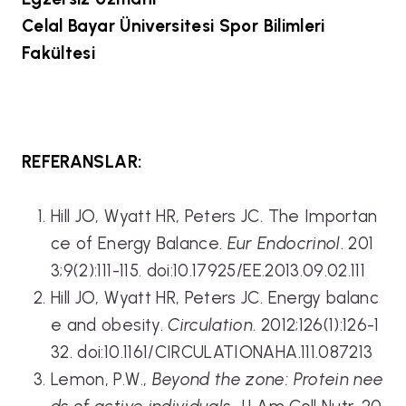
Celal Bayar Üniversitesi Spor Bilimleri
Fakültesi
REFERANSLAR:
Hill JO, Wyatt HR, Peters JC. The Importan
ce of Energy Balance.
Eur Endocrinol
. 201
3;9(2):111-115. doi:10.17925/EE.2013.09.02.111
Hill JO, Wyatt HR, Peters JC. Energy balanc
e and obesity.
Circulation
. 2012;126(1):126-1
32. doi:10.1161/CIRCULATIONAHA.111.087213
Lemon, P.W.,
Beyond the zone: Protein nee