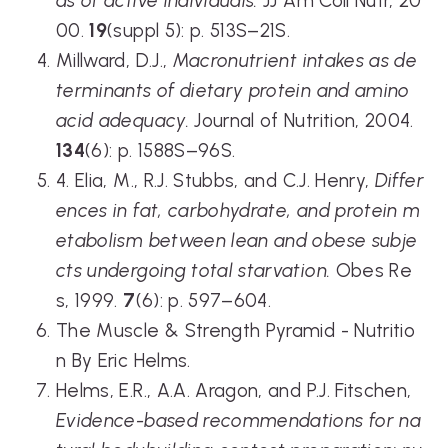
ds of active individuals.
JJ Am Coll Nutr, 20
00.
19
(suppl 5): p. 513S–21S.
Millward, D.J.,
Macronutrient intakes as de
terminants of dietary protein and amino
acid adequacy.
Journal of Nutrition, 2004.
134
(6): p. 1588S–96S.
4. Elia, M., R.J. Stubbs, and C.J. Henry,
Differ
ences in fat, carbohydrate, and protein m
etabolism between lean and obese subje
cts undergoing total starvation.
Obes Re
s, 1999.
7
(6): p. 597–604.
The Muscle & Strength Pyramid - Nutritio
n By Eric Helms.
Helms, E.R., A.A. Aragon, and P.J. Fitschen,
Evidence-based recommendations for na