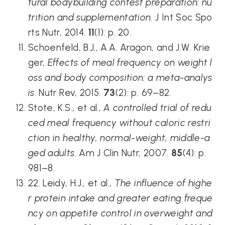
tural bodybuilding contest preparation: nu
trition and supplementation.
J Int Soc Spo
rts Nutr, 2014.
11
(1): p. 20.
Schoenfeld, B.J., A.A. Aragon, and J.W. Krie
ger,
Effects of meal frequency on weight l
oss and body composition: a meta-analys
is
. Nutr Rev, 2015.
73
(2): p. 69–82.
Stote, K.S., et al.,
A controlled trial of redu
ced meal frequency without caloric restri
ction in healthy, normal-weight, middle-a
ged adults.
Am J Clin Nutr, 2007.
85
(4): p.
981–8.
22. Leidy, H.J., et al.,
The influence of highe
r protein intake and greater eating freque
ncy on appetite control in overweight and