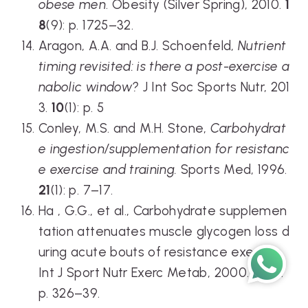
obese men
. Obesity (Silver Spring), 2010.
1
8
(9): p. 1725–32.
Aragon, A.A. and B.J. Schoenfeld,
Nutrient
timing revisited: is there a post-exercise a
nabolic window?
J Int Soc Sports Nutr, 201
3.
10
(1): p. 5
Conley, M.S. and M.H. Stone,
Carbohydrat
e ingestion/supplementation for resistanc
e exercise and training.
Sports Med, 1996.
21
(1): p. 7–17.
Ha , G.G., et al., Carbohydrate supplemen
tation attenuates muscle glycogen loss d
uring acute bouts of resistance exercise.
Wh
Int J Sport Nutr Exerc Metab, 2000.
10
(3):
p. 326–39.