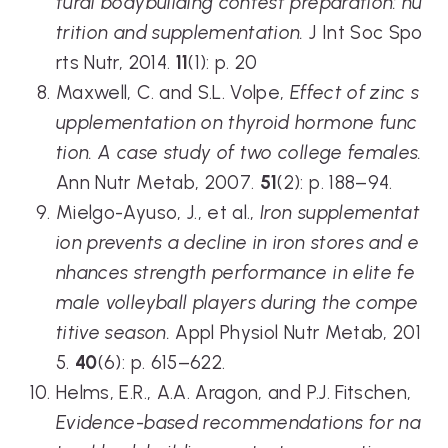
tural bodybuilding contest preparation: nu
trition and supplementation.
J Int Soc Spo
rts Nutr, 2014.
11
(1): p. 20
Maxwell, C. and S.L. Volpe,
Effect of zinc s
upplementation on thyroid hormone func
tion. A case study of two college females.
Ann Nutr Metab, 2007.
51
(2): p. 188–94.
Mielgo-Ayuso, J., et al.,
Iron supplementat
ion prevents a decline in iron stores and e
nhances strength performance in elite fe
male volleyball players during the compe
titive season.
Appl Physiol Nutr Metab, 201
5.
40
(6): p. 615–622.
Helms, E.R., A.A. Aragon, and P.J. Fitschen,
Evidence-based recommendations for na