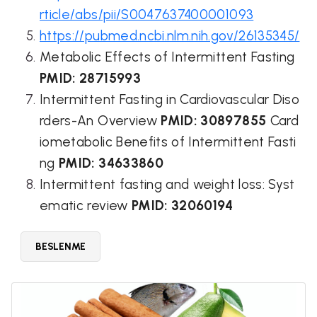
rticle/abs/pii/S0047637400001093
https://pubmed.ncbi.nlm.nih.gov/26135345/
Metabolic Effects of Intermittent Fasting
PMID: 28715993
Intermittent Fasting in Cardiovascular Diso
rders-An Overview
PMID: 30897855
Card
iometabolic Benefits of Intermittent Fasti
ng
PMID: 34633860
Intermittent fasting and weight loss: Syst
ematic review
PMID: 32060194
BESLENME