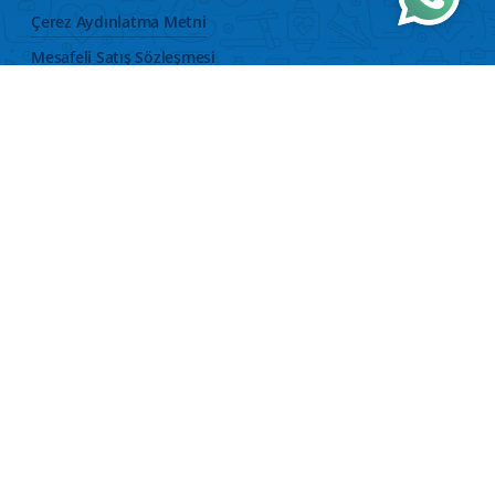
Çerez Aydınlatma Metni
Mesafeli Satış Sözleşmesi
Veri Sahibi Bilgi Talep Formu
KVKK Aydınlatma Metni
Hesap Sil
Hemen İndirin