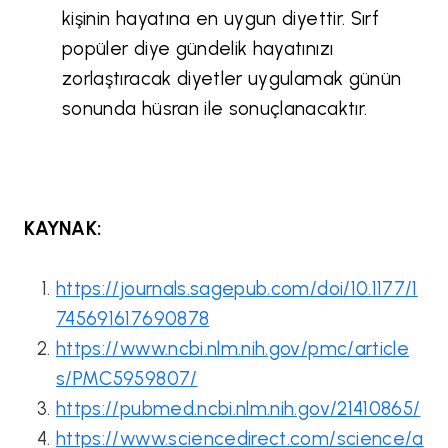
kişinin hayatına en uygun diyettir. Sırf
popüler diye gündelik hayatınızı
zorlaştıracak diyetler uygulamak günün
sonunda hüsran ile sonuçlanacaktır.
KAYNAK:
https://journals.sagepub.com/doi/10.1177/1
745691617690878
https://www.ncbi.nlm.nih.gov/pmc/article
s/PMC5959807/
https://pubmed.ncbi.nlm.nih.gov/21410865/
https://www.sciencedirect.com/science/a